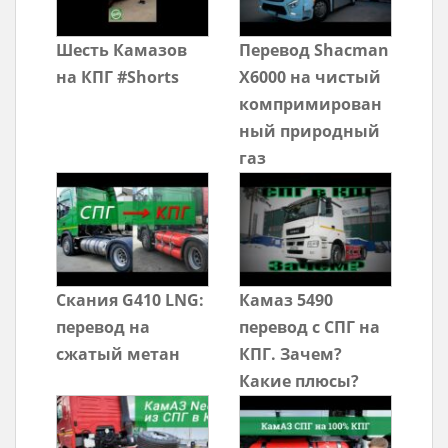
Шесть Камазов
Перевод Shacman
на КПГ #Shorts
X6000 на чистый
компримирован
ный природный
газ
Скания G410 LNG:
Камаз 5490
перевод на
перевод с СПГ на
сжатый метан
КПГ. Зачем?
Какие плюсы?