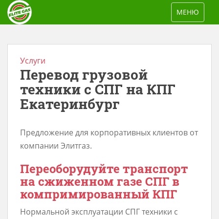
S
TOGGLE NAV
МЕНЮ
k
i
p
t
Услуги
Перевод грузовой
o
m
техники с СПГ на КПГ
a
Екатеринбург
i
n
Предложение для корпоративных клиентов от
c
компании Элитгаз.
o
n
Переоборудуйте транспорт
t
на сжиженном газе СПГ в
e
компримированный КПГ
n
Нормальной эксплуатации СПГ техники с
t