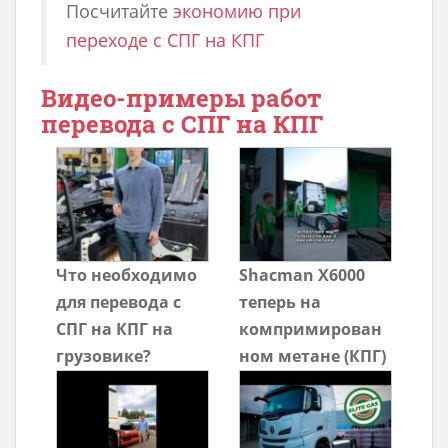
Посчитайте
экономию при
переходе с СПГ на КПГ
Видео-примеры работ
перевода с СПГ на КПГ
Что необходимо
Shacman X6000
для перевода с
теперь на
СПГ на КПГ на
компримирован
грузовике?
ном метане (КПГ)