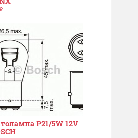
YNX
₽
толампа P21/5W 12V
OSCH