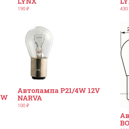
LYNX
L
190
₽
430
Автолампа P21/4W 12V
5W
NARVA
100
₽
Ав
B