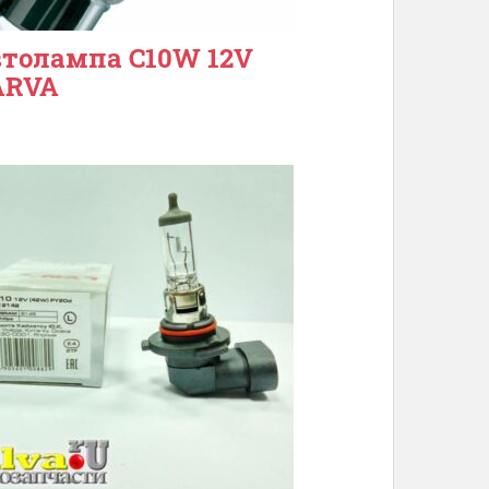
толампа C10W 12V
ARVA