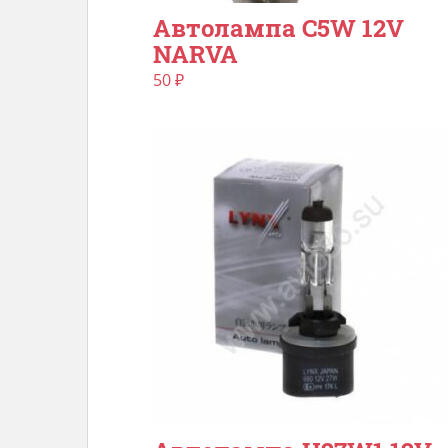
Автолампа C5W 12V
NARVA
50
₽