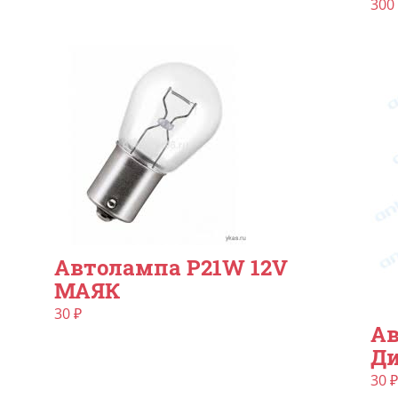
300
Автолампа P21W 12V
МАЯК
30
₽
Ав
Д
30
₽