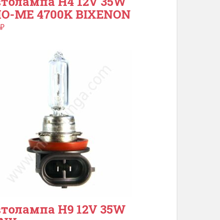
толампа H4 12V 35W
O-ME 4700K BIXENON
₽
толампа H9 12V 35W