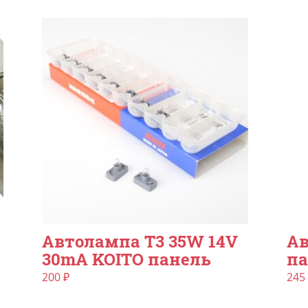
Автолампа T3 35W 14V
Ав
30mA KOITO панель
па
200
₽
245