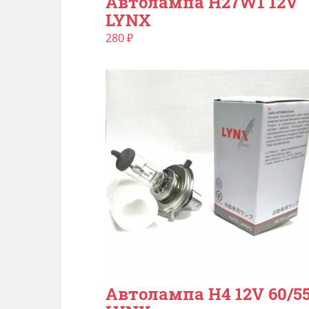
Автолампа H27W1 12V
LYNX
280
₽
Автолампа H4 12V 60/