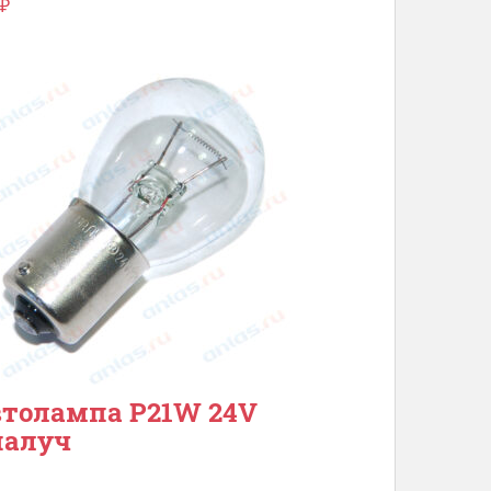
₽
толампа P21W 24V
иалуч