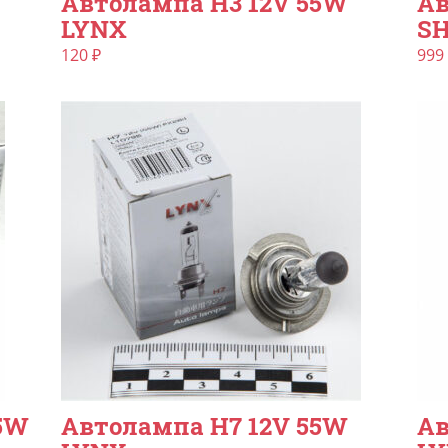
Автолампа H3 12V 55W
Ав
LYNX
SH
120
₽
999
55W
Автолампа H7 12V 55W
Ав