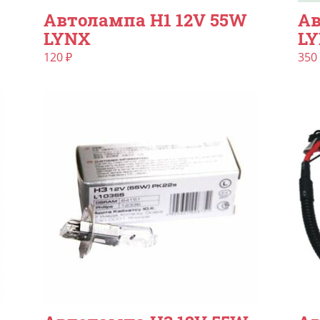
Автолампа H1 12V 55W
Ав
LYNX
L
120
₽
350