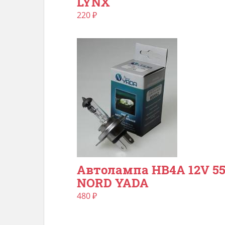
LYNX
220
₽
Автолампа HB4A 12V 5
NORD YADA
480
₽