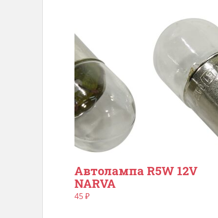
Автолампа R5W 12V
NARVA
45
₽