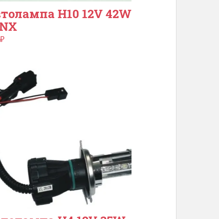
толампа H10 12V 42W
YNX
₽