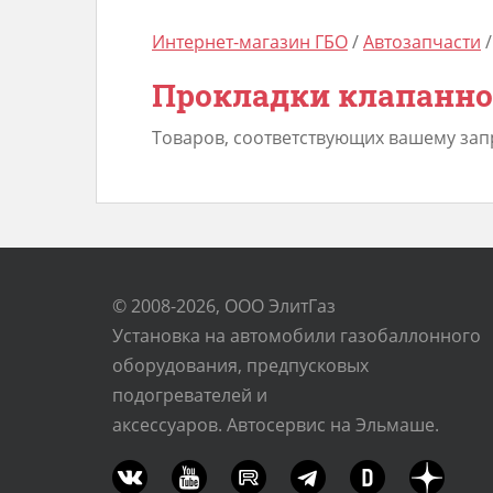
Интернет-магазин ГБО
/
Автозапчасти
Прокладки клапанн
Товаров, соответствующих вашему зап
© 2008-2026, ООО ЭлитГаз
Установка на автомобили газобаллонного
оборудования, предпусковых
подогревателей и
аксессуаров. Автосервис на Эльмаше.