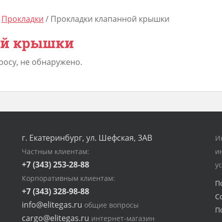
/
Прокладки
/ Прокладки клапанной крышки
ой крышки
росу, не обнаружено.
г. Екатеринбург, ул. Шефская, 3АВ
И
Частным клиентам:
и
+7 (343) 253-28-88
у
Корпоративным клиентам:
П
+7 (343) 328-98-88
С
info@elitegas.ru
общие вопросы
П
cargo@elitegas.ru
интернет-магазин