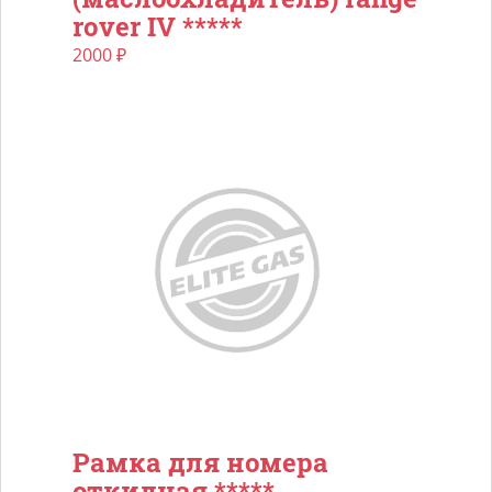
rovеr IV *****
2000
₽
Рамка для номера
откидная *****