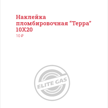
Наклейка
пломбировочная “Терра”
10Х20
10
₽