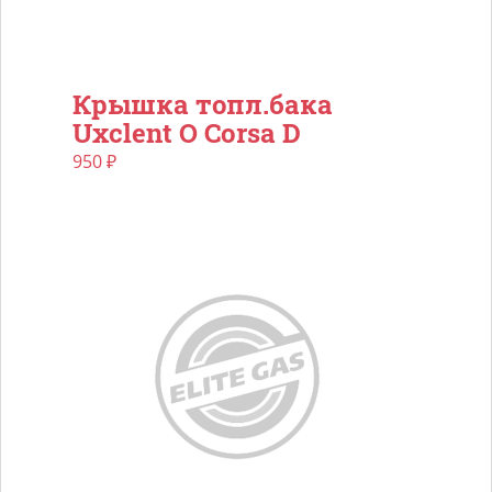
Крышка топл.бака
Uxclent O Corsa D
950
₽