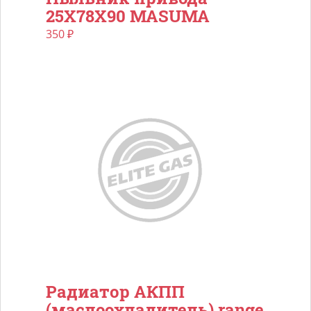
25X78X90 MASUMA
350
₽
Рaдиaтoр АКПП
(мaслоохлaдитель) rangе