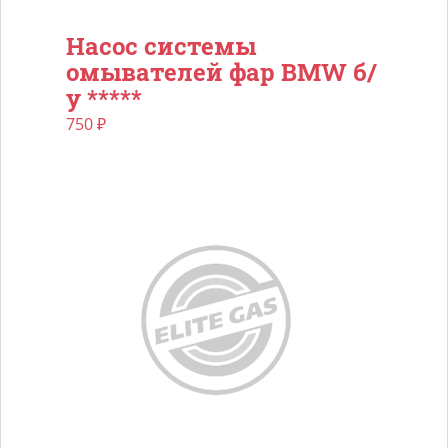
Насос системы
омывателей фар BMW б/
у *****
750
₽