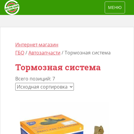
S
TOGGLE NAV
МЕНЮ
k
i
p
t
o
Интернет-магазин
m
ГБО
/
Автозапчасти
/ Тормозная система
a
Тормозная система
i
n
Всего позиций: 7
Поиск
c
товаров
o
n
t
e
n
t