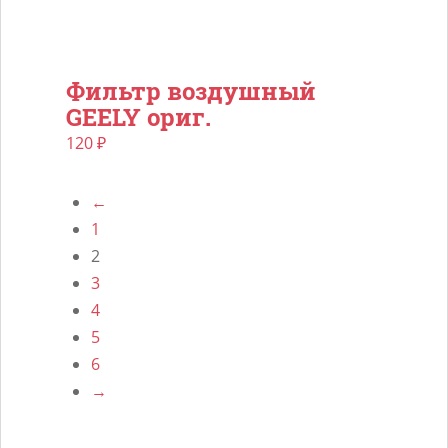
Фильтр воздушный
GEELY ориг.
120
₽
←
1
2
3
4
5
6
→