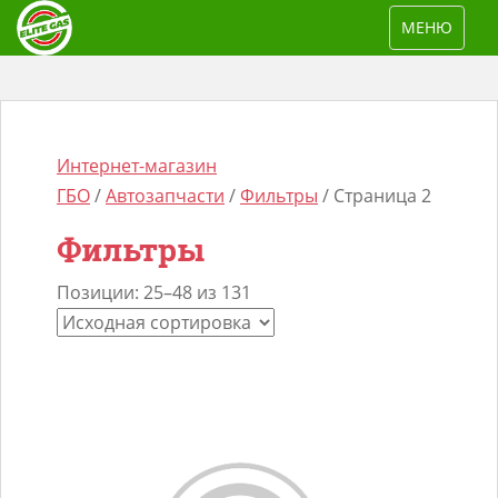
S
TOGGLE NAV
МЕНЮ
k
i
p
t
o
Интернет-магазин
m
ГБО
/
Автозапчасти
/
Фильтры
/ Страница 2
a
Фильтры
i
n
Позиции: 25–48 из 131
Поиск
c
товаров
o
n
t
e
n
t