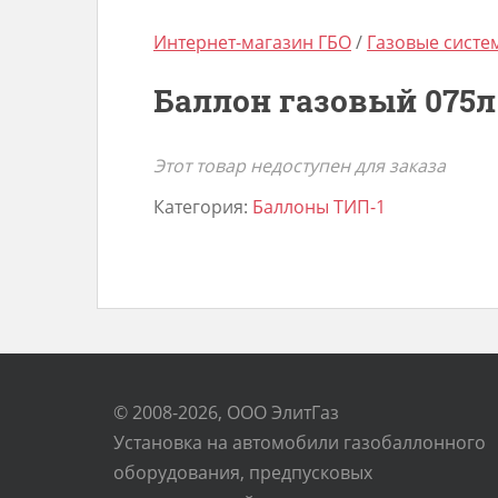
Интернет-магазин ГБО
/
Газовые сист
Баллон газовый 075л 
Этот товар недоступен для заказа
Категория:
Баллоны ТИП-1
© 2008-2026, ООО ЭлитГаз
Установка на автомобили газобаллонного
оборудования, предпусковых