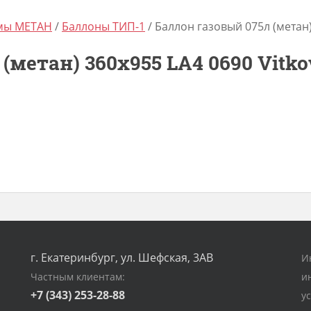
емы МЕТАН
/
Баллоны ТИП-1
/ Баллон газовый 075л (метан)
(метан) 360х955 LA4 0690 Vitko
г. Екатеринбург, ул. Шефская, 3АВ
И
Частным клиентам:
и
+7 (343) 253-28-88
у