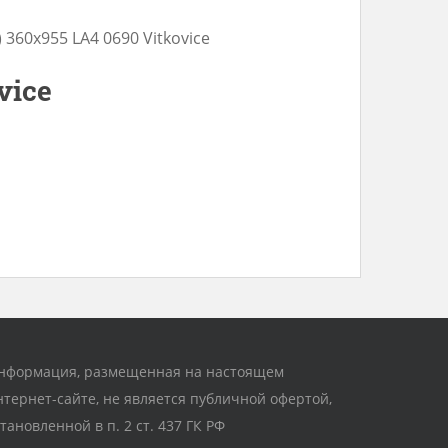
 360х955 LA4 0690 Vitkovice
vice
нформация, размещенная на настоящем
нтернет-сайте, не является публичной офертой,
становленной в п. 2 ст. 437 ГК РФ