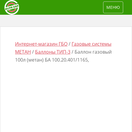
S
TOGGLE NAV
МЕНЮ
k
i
p
t
o
Интернет-магазин ГБО
/
Газовые системы
m
МЕТАН
/
Баллоны ТИП-3
/ Баллон газовый
a
100л (метан) БА 100.20.401/1165,
i
n
Поиск
c
товаров
o
n
t
e
n
t