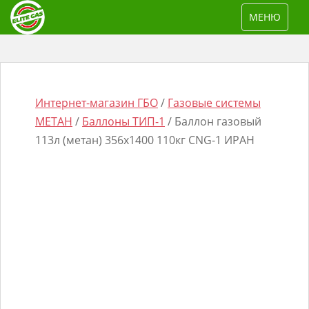
S
TOGGLE NAV
МЕНЮ
k
i
p
t
o
Интернет-магазин ГБО
/
Газовые системы
m
МЕТАН
/
Баллоны ТИП-1
/ Баллон газовый
a
113л (метан) 356х1400 110кг СNG-1 ИРАН
i
n
Поиск
c
товаров
o
n
t
e
n
t