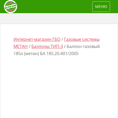
S
TOGGLE NAV
МЕНЮ
k
i
p
t
o
Интернет-магазин ГБО
/
Газовые системы
m
МЕТАН
/
Баллоны ТИП-3
/ Баллон газовый
a
185л (метан) БА 185.20.401/2005
i
n
Поиск
c
товаров
o
n
t
e
n
t