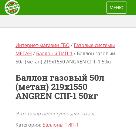
S
TOGGLE NAV
МЕНЮ
k
i
p
t
o
Интернет-магазин ГБО
/
Газовые системы
m
МЕТАН
/
Баллоны ТИП-1
/ Баллон газовый
a
50л (метан) 219х1550 ANGREN СПГ-1 50кг
i
Баллон газовый 50л
n
Поиск
(метан) 219х1550
c
товаров
ANGREN СПГ-1 50кг
o
n
t
Этот товар недоступен для заказа
e
Категория:
Баллоны ТИП-1
n
t