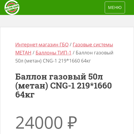
S
TOGGLE NAV
МЕНЮ
k
i
p
t
o
Интернет-магазин ГБО
/
Газовые системы
m
МЕТАН
/
Баллоны ТИП-1
/ Баллон газовый
a
50л (метан) CNG-1 219*1660 64кг
i
Баллон газовый 50л
n
Поиск
(метан) CNG-1 219*1660
c
товаров
64кг
o
n
t
24000
₽
e
n
t