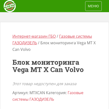
S
TOGGLE NAV
МЕНЮ
k
i
p
t
o
Интернет-магазин ГБО
/
Газовые системы
m
ГАЗОДИЗЕЛЬ
/ Блок мониторинга Vega MT X
a
Can Volvo
i
Блок мониторинга
n
Поиск
Vega MT X Can Volvo
c
товаров
o
n
Этот товар недоступен для заказа
t
Артикул:
MTXCAN
Категория:
Газовые
e
системы ГАЗОДИЗЕЛЬ
n
t