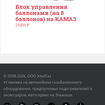
Блок управления
баллонами (на 8
баллонов) на КАМАЗ
25000
₽
© 2008-2026, ООО ЭлитГаз
Установка на автомобили газобаллонного
оборудования, предпусковых подогревателей и
аксессуаров. Автосервис на Эльмаше.