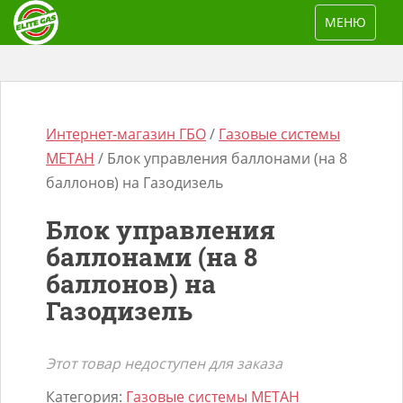
S
TOGGLE NAV
МЕНЮ
k
i
p
t
o
Интернет-магазин ГБО
/
Газовые системы
m
МЕТАН
/ Блок управления баллонами (на 8
a
баллонов) на Газодизель
i
Блок управления
n
Поиск
баллонами (на 8
c
товаров
баллонов) на
o
n
Газодизель
t
e
Этот товар недоступен для заказа
n
Категория:
Газовые системы МЕТАН
t