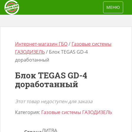
S
TOGGLE NAV
МЕНЮ
k
i
p
t
o
Интернет-магазин ГБО
/
Газовые системы
m
ГАЗОДИЗЕЛЬ
/ Блок TEGAS GD-4
a
доработанный
i
Блок TEGAS GD-4
n
Поиск
доработанный
c
товаров
o
n
Этот товар недоступен для заказа
t
Категория:
Газовые системы ГАЗОДИЗЕЛЬ
e
n
ЛИТВА
t