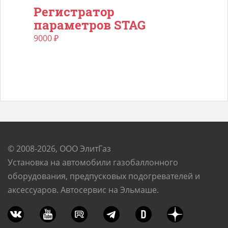
Регистратор
параметров STAG
9000
₽
© 2008-2026, ООО ЭлитГаз
Установка на автомобили газобаллонного
оборудования, предпусковых подогревателей и
аксессуаров. Автосервис на Эльмаше.