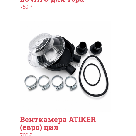
750
₽
Венткамера ATIKER
(евро) цил
700
₽