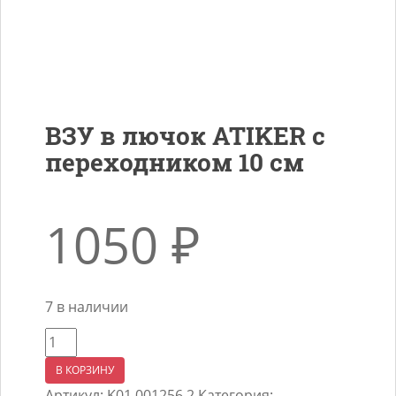
ВЗУ в лючок ATIKER с
переходником 10 см
1050
₽
7 в наличии
Количество
товара
В КОРЗИНУ
ВЗУ
Артикул:
K01.001256.2
Категория: