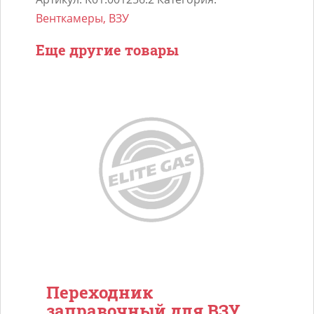
в
Венткамеры, ВЗУ
лючок
Еще другие товары
ATIKER
с
переходником
10
см
Переходник
заправочный для ВЗУ