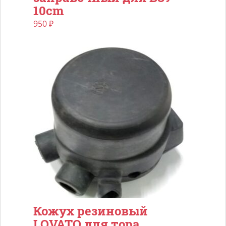
10cm
950
₽
Кожух резиновый
LOVATO для тора