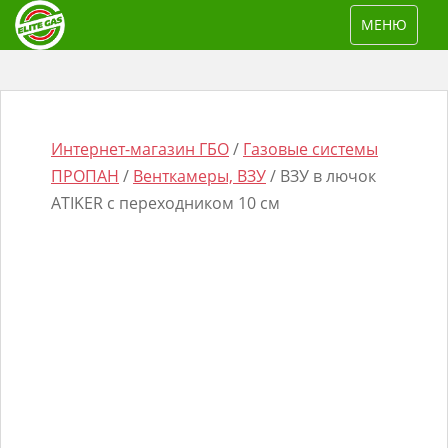
S
TOGGLE NAV
МЕНЮ
k
i
p
t
o
Интернет-магазин ГБО
/
Газовые системы
m
ПРОПАН
/
Венткамеры, ВЗУ
/ ВЗУ в лючок
a
ATIKER с переходником 10 см
i
n
Поиск
c
товаров
o
n
t
e
n
t