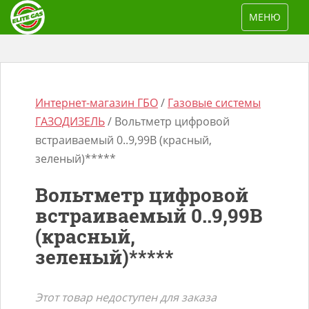
S
TOGGLE NAV
МЕНЮ
k
i
p
t
o
Интернет-магазин ГБО
/
Газовые системы
m
ГАЗОДИЗЕЛЬ
/ Вольтметр цифровой
a
встраиваемый 0..9,99В (красный,
i
зеленый)*****
n
Поиск
Вольтметр цифровой
c
товаров
встраиваемый 0..9,99В
o
(красный,
n
t
зеленый)*****
e
n
Этот товар недоступен для заказа
t