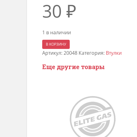
30
₽
1 в наличии
Количество
В КОРЗИНУ
товара
Артикул:
20048
Категория:
Втулки
Втулка
Еще другие товары
упора
капота
ВАЗ
2170