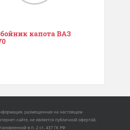
бойник капота ВАЗ
70
нформация, размещенная на настоящем
нтернет-сайте, не является публичной офертой,
становленной в п. 2 ст. 437 ГК РФ