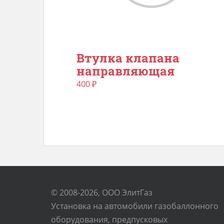
Втулка клапана
направляющая
400
₽
© 2008-2026, ООО ЭлитГаз
Установка на автомобили газобаллонного
оборудования, предпусковых