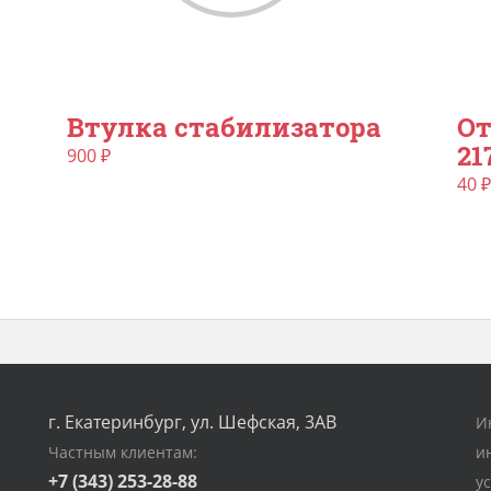
Втулка стабилизатора
От
21
900
₽
40
₽
г. Екатеринбург, ул. Шефская, 3АВ
И
Частным клиентам:
и
+7 (343) 253-28-88
у