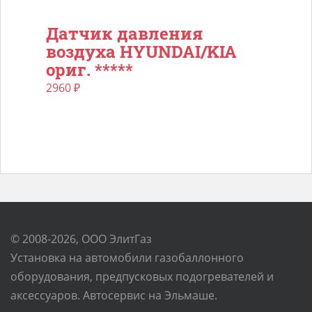
Датчик давления
воздуха HYUNDAI/KIA
ориг. *****
2960
₽
© 2008-2026, ООО ЭлитГаз
Установка на автомобили газобаллонного
оборудования, предпусковых подогревателей и
аксессуаров. Автосервис на Эльмаше.