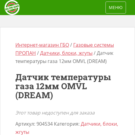
S
TOGGLE NAV
МЕНЮ
k
i
p
t
o
Интернет-магазин ГБО
/
Газовые системы
m
ПРОПАН
/
Датчики, блоки, жгуты
/ Датчик
a
температуры газа 12мм OMVL (DREAM)
i
Датчик температуры
n
Поиск
газа 12мм OMVL
c
товаров
(DREAM)
o
n
t
Этот товар недоступен для заказа
e
Артикул:
904534
Категория:
Датчики, блоки,
n
жгуты
t