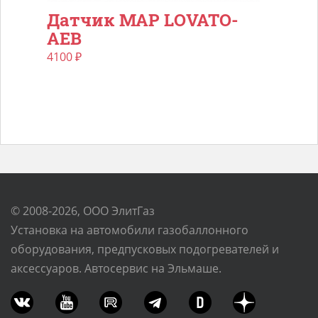
Датчик MAP LOVATO-
AEB
4100
₽
© 2008-2026, ООО ЭлитГаз
Установка на автомобили газобаллонного
оборудования, предпусковых подогревателей и
аксессуаров. Автосервис на Эльмаше.