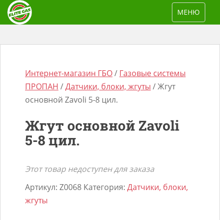
S
TOGGLE NAV
МЕНЮ
k
i
p
t
o
Интернет-магазин ГБО
/
Газовые системы
m
ПРОПАН
/
Датчики, блоки, жгуты
/ Жгут
a
основной Zavoli 5-8 цил.
i
Жгут основной Zavoli
n
Поиск
5-8 цил.
c
товаров
o
n
Этот товар недоступен для заказа
t
Артикул:
Z0068
Категория:
Датчики, блоки,
e
жгуты
n
t