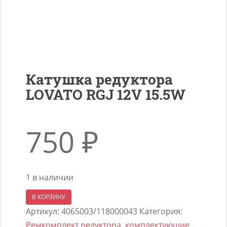
Катушка редуктора
LOVATO RGJ 12V 15.5W
750
₽
1 в наличии
Количество
В КОРЗИНУ
товара
Артикул:
4065003/118000043
Категория:
Катушка
Ремкомплект редуктора, комплектующие