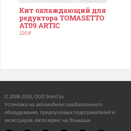
Кит охлаждающий для
редуктора TOMASETTO
AT09 ARTIC
220
₽
© 2008-2026, ООО ЭлитГаз
Установка на автомобили газобаллонного
оборудования, предпусковых подогревателей и
аксессуаров. Автосервис на Эльмаше.