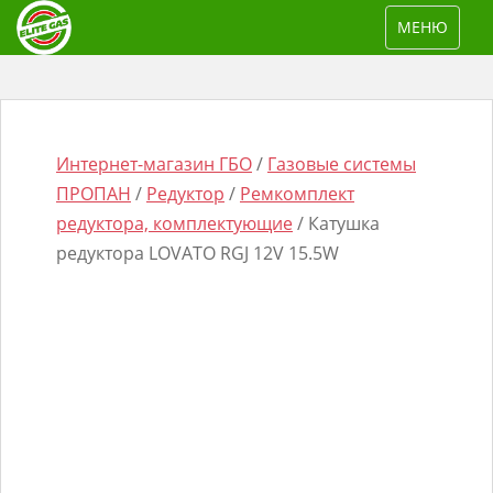
S
TOGGLE NAV
МЕНЮ
k
i
p
t
o
Интернет-магазин ГБО
/
Газовые системы
m
ПРОПАН
/
Редуктор
/
Ремкомплект
a
редуктора, комплектующие
/ Катушка
i
редуктора LOVATO RGJ 12V 15.5W
n
Поиск
c
товаров
o
n
t
e
n
t