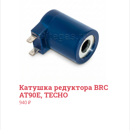
Катушка редуктора BRC
AT90E, TECHO
940
₽