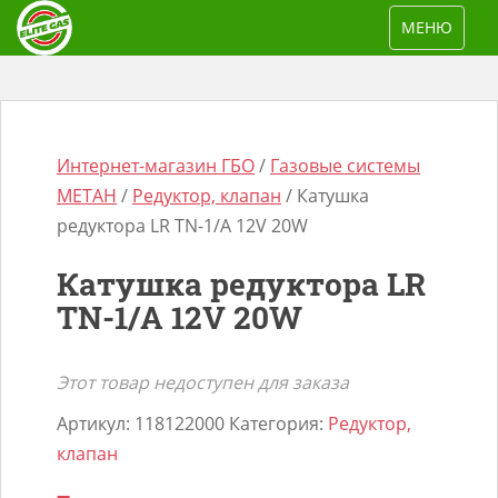
S
TOGGLE NAV
МЕНЮ
k
i
p
t
o
Интернет-магазин ГБО
/
Газовые системы
m
МЕТАН
/
Редуктор, клапан
/ Катушка
a
редуктора LR TN-1/A 12V 20W
i
Катушка редуктора LR
n
Поиск
TN-1/A 12V 20W
c
товаров
o
n
Этот товар недоступен для заказа
t
Артикул:
118122000
Категория:
Редуктор,
e
клапан
n
t