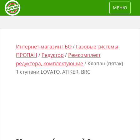
S
TOGGLE NAV
МЕНЮ
k
i
p
t
o
Интернет-магазин ГБО
/
Газовые системы
m
ПРОПАН
/
Редуктор
/
Ремкомплект
a
редуктора, комплектующие
/ Клапан (пятак)
i
1 ступени LOVATO, ATIKER, BRC
n
Поиск
c
товаров
o
n
t
e
n
t