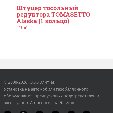
Штуцер тосольный
редуктора TOMASETTO
Alaska (1 кольцо)
110
₽
© 2008-2026, ООО ЭлитГаз
Установка на автомобили газобаллонного
оборудования, предпусковых подогревателей и
аксессуаров. Автосервис на Эльмаше.