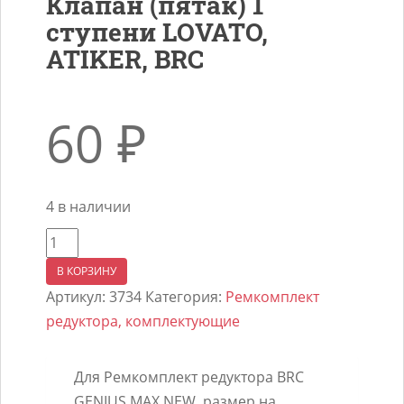
Клапан (пятак) 1
ступени LOVATO,
ATIKER, BRC
60
₽
4 в наличии
Количество
товара
В КОРЗИНУ
Клапан
Артикул:
3734
Категория:
Ремкомплект
(пятак)
редуктора, комплектующие
1
ступени
Для Ремкомплект редуктора BRC
LOVATO,
GENIUS MAX NEW. размер на