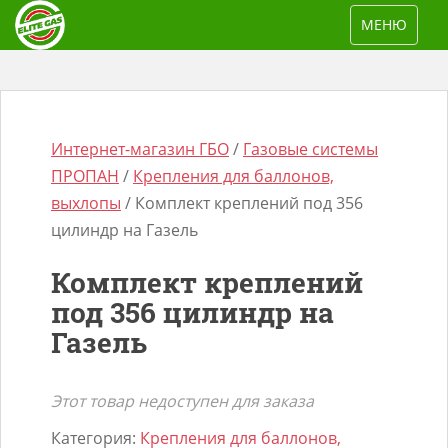
S
TOGGLE NAV
МЕНЮ
k
i
p
t
o
Интернет-магазин ГБО
/
Газовые системы
m
ПРОПАН
/
Крепления для баллонов,
a
выхлопы
/ Комплект креплений под 356
i
цилиндр на Газель
n
Поиск
Комплект креплений
c
товаров
под 356 цилиндр на
o
Газель
n
t
e
Этот товар недоступен для заказа
n
Категория:
Крепления для баллонов,
t