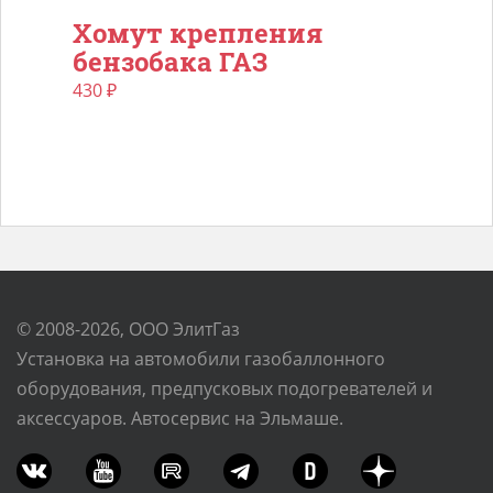
Хомут крепления
бензобака ГАЗ
430
₽
© 2008-2026, ООО ЭлитГаз
Установка на автомобили газобаллонного
оборудования, предпусковых подогревателей и
аксессуаров. Автосервис на Эльмаше.