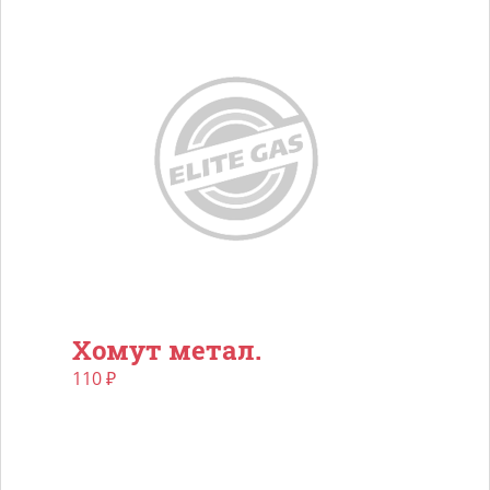
Хомут метал.
110
₽