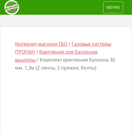
S
TOGGLE NAV
МЕНЮ
k
i
p
t
o
Интернет-магазин ГБО
/
Газовые системы
m
ПРОПАН
/
Крепления для баллонов,
a
выхлопы
/ Комплект крепления баллона 30
i
мм. 1,3м (2 ленты, 2 пряжки, болты)
n
Поиск
c
товаров
o
n
t
e
n
t