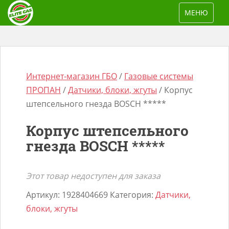
S
TOGGLE NAV
МЕНЮ
k
i
p
t
o
Интернет-магазин ГБО
/
Газовые системы
m
ПРОПАН
/
Датчики, блоки, жгуты
/ Корпус
a
штепсельного гнезда BOSCH *****
i
Корпус штепсельного
n
Поиск
гнезда BOSCH *****
c
товаров
o
n
Этот товар недоступен для заказа
t
Артикул:
1928404669
Категория:
Датчики,
e
блоки, жгуты
n
t