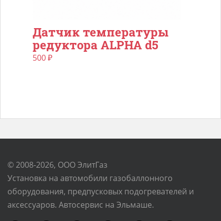
Датчик температуры
редуктора ALPHA d5
500
₽
© 2008-2026, ООО ЭлитГаз
Установка на автомобили газобаллонного
оборудования, предпусковых подогревателей и
аксессуаров. Автосервис на Эльмаше.