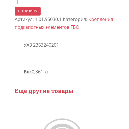
Количество
товара
В КОРЗИНУ
Крепление
Артикул:
1.01.95030.1
Категория:
Крепления
переднее
подкапотных элементов ГБО
тороидального
баллона
УАЗ 2363240201
94л
UAZ
PROFI
бортовой
Вес
0,361 кг
Еще другие товары