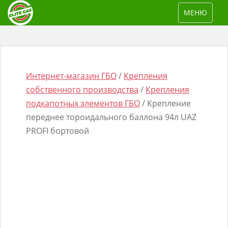
S
TOGGLE NAV
МЕНЮ
k
i
p
t
o
Интернет-магазин ГБО
/
Крепления
m
собственного производства
/
Крепления
a
подкапотных элементов ГБО
/ Крепление
i
переднее тороидального баллона 94л UAZ
n
PROFI бортовой
Поиск
c
товаров
o
n
t
e
n
t