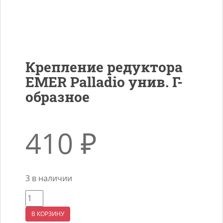
Крепление редуктора
EMER Palladio унив. Г-
образное
410
₽
3 в наличии
Количество
товара
В КОРЗИНУ