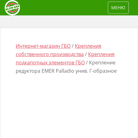
S
TOGGLE NAV
МЕНЮ
k
i
p
t
o
Интернет-магазин ГБО
/
Крепления
m
собственного производства
/
Крепления
a
подкапотных элементов ГБО
/ Крепление
i
редуктора EMER Palladio унив. Г-образное
n
Поиск
c
товаров
o
n
t
e
n
t