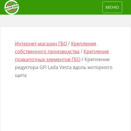
S
TOGGLE NAV
МЕНЮ
k
i
p
t
o
Интернет-магазин ГБО
/
Крепления
m
собственного производства
/
Крепления
a
подкапотных элементов ГБО
/ Крепление
i
редуктора GFI Lada Vesta вдоль моторного
n
щита
Поиск
c
товаров
o
n
t
e
n
t