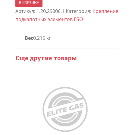
товара
В КОРЗИНУ
Крепление
Артикул:
1.20.29006.1
Категория:
Крепления
форсунок
подкапотных элементов ГБО
OMVL
Gemini
Вес
0,215 кг
Hyundai
Creta
(GS)
Еще другие товары
G4NA