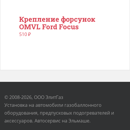
Крепление форсунок
OMVL Ford Focus
510
₽
© 2008-2026, ООО ЭлитГаз
Установка на автомобили газобаллонного
оборудования, предпусковых подогревателей и
аксессуаров. Автосервис на Эльмаше.