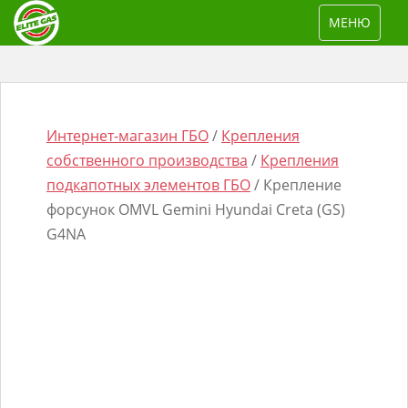
S
TOGGLE NAV
МЕНЮ
k
i
p
t
o
Интернет-магазин ГБО
/
Крепления
m
собственного производства
/
Крепления
a
подкапотных элементов ГБО
/ Крепление
i
форсунок OMVL Gemini Hyundai Creta (GS)
n
G4NA
Поиск
c
товаров
o
n
t
e
n
t