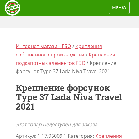
S
TOGGLE NAV
МЕНЮ
k
i
p
t
o
Интернет-магазин ГБО
/
Крепления
m
собственного производства
/
Крепления
a
подкапотных элементов ГБО
/ Крепление
i
форсунок Type 37 Lada Niva Travel 2021
n
Поиск
Крепление форсунок
c
товаров
Type 37 Lada Niva Travel
o
2021
n
t
e
Этот товар недоступен для заказа
n
Артикул:
1.17.96009.1
Категория:
Крепления
t