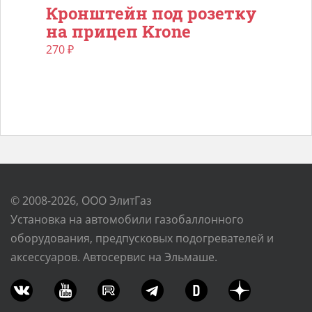
Кронштейн под розетку
на прицеп Krone
270
₽
© 2008-2026, ООО ЭлитГаз
Установка на автомобили газобаллонного
оборудования, предпусковых подогревателей и
аксессуаров. Автосервис на Эльмаше.