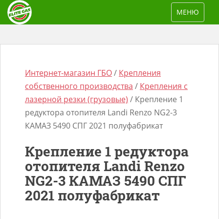
S
TOGGLE NAV
МЕНЮ
k
i
p
t
o
Интернет-магазин ГБО
/
Крепления
m
собственного производства
/
Крепления с
a
лазерной резки (грузовые)
/ Крепление 1
i
редуктора отопителя Landi Renzo NG2-3
n
КАМАЗ 5490 СПГ 2021 полуфабрикат
Поиск
c
товаров
Крепление 1 редуктора
o
отопителя Landi Renzo
n
NG2-3 КАМАЗ 5490 СПГ
t
e
2021 полуфабрикат
n
t