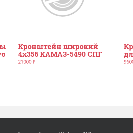
ны
Кронштейн широкий
Кр
vo
4х356 КАМАЗ-5490 СПГ
дл
21000
₽
960