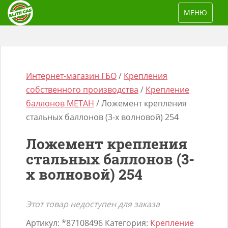
S
TOGGLE NAV
МЕНЮ
k
i
p
t
o
Интернет-магазин ГБО
/
Крепления
m
собственного производства
/
Крепление
a
баллонов МЕТАН
/ Ложемент крепления
i
стальных баллонов (3-х волновой) 254
n
Поиск
Ложемент крепления
c
товаров
стальных баллонов (3-
o
х волновой) 254
n
t
e
Этот товар недоступен для заказа
n
Артикул:
*87108496
Категория:
Крепление
t