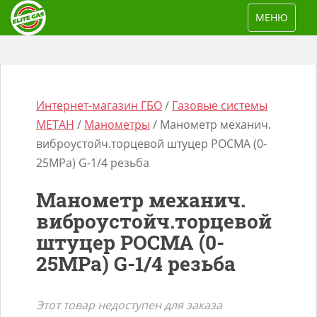
S
TOGGLE NAV
МЕНЮ
k
i
p
t
o
Интернет-магазин ГБО
/
Газовые системы
m
МЕТАН
/
Манометры
/ Манометр механич.
a
виброустойч.торцевой штуцер РОСМА (0-
i
25МРа) G-1/4 резьба
n
Поиск
Манометр механич.
c
товаров
виброустойч.торцевой
o
штуцер РОСМА (0-
n
t
25МРа) G-1/4 резьба
e
n
Этот товар недоступен для заказа
t