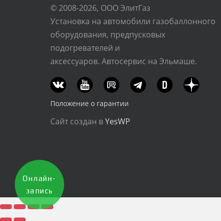
© 2008-2026, ООО ЭлитГаз
Установка на автомобили газобаллонного
оборудования, предпусковых
подогревателей и
аксессуаров. Автосервис на Эльмаше.
Положение о гарантии
Сайт создан в
YesWP
Онлайн-
запись