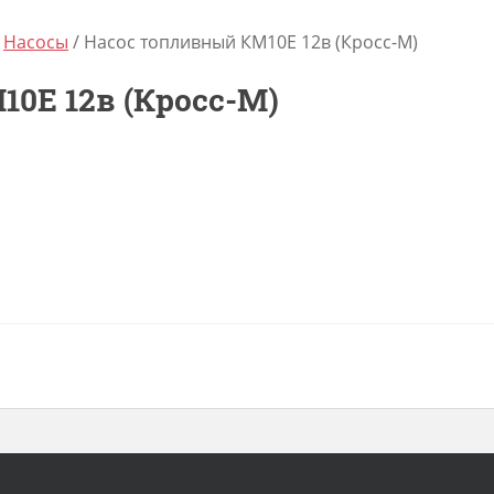
/
Насосы
/ Насос топливный КМ10Е 12в (Кросс-М)
0Е 12в (Кросс-М)