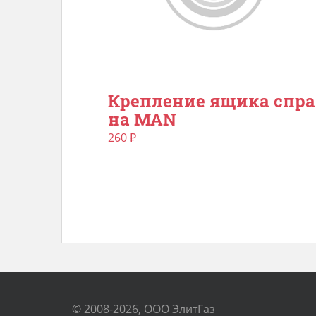
Крепление ящика спра
на MAN
260
₽
© 2008-2026, ООО ЭлитГаз