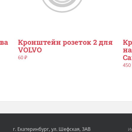
ва
Кронштейн розеток 2 для
Кр
VOLVO
на
Ca
60
₽
450
г. Екатеринбург, ул. Шефская, 3АВ
И