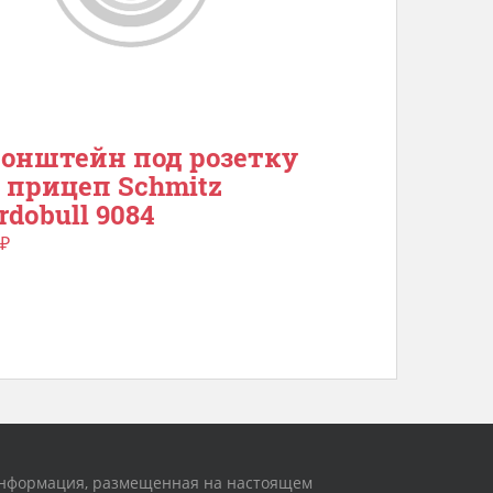
онштейн под розетку
 прицеп Schmitz
rdobull 9084
₽
нформация, размещенная на настоящем