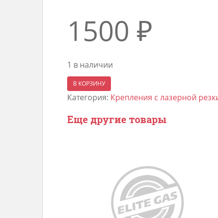
1500
₽
1 в наличии
Количество
В КОРЗИНУ
товара
Категория:
Крепления с лазерной резки
Панель
Еще другие товары
заправочная,
ст3
4мм