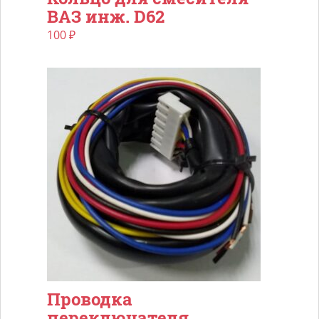
ВАЗ инж. D62
100
₽
Проводка
переключателя