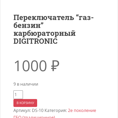
Переключатель “газ-
бензин”
карбюраторный
DIGITRONIC
1000
₽
9 в наличии
Количество
товара
В КОРЗИНУ
Переключатель
Артикул:
DS-10
Категория:
2е поколение
"газ-
ГБО (традиционное)