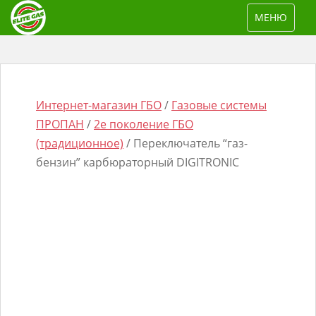
S
TOGGLE NAV
МЕНЮ
k
i
p
t
o
Интернет-магазин ГБО
/
Газовые системы
m
ПРОПАН
/
2е поколение ГБО
a
(традиционное)
/ Переключатель “газ-
i
бензин” карбюраторный DIGITRONIC
n
Поиск
c
товаров
o
n
t
e
n
t