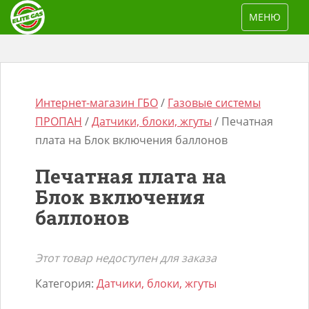
S
TOGGLE NAV
МЕНЮ
k
i
p
t
o
Интернет-магазин ГБО
/
Газовые системы
m
ПРОПАН
/
Датчики, блоки, жгуты
/ Печатная
a
плата на Блок включения баллонов
i
Печатная плата на
n
Поиск
Блок включения
c
товаров
баллонов
o
n
t
Этот товар недоступен для заказа
e
Категория:
Датчики, блоки, жгуты
n
t