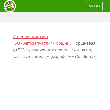
S
TOGGLE NAV
МЕНЮ
k
i
p
t
o
Интернет-магазин
m
ГБО
/
Автозапчасти
/
Поршни
/ Поршневая
a
дв.523 с увеличением степени сжатия под
i
газ с вытеснителем (модиф. 4мм) (к-т 8штук)
n
Поиск
c
товаров
o
n
t
e
n
t