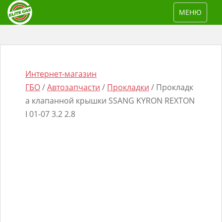
S
TOGGLE NAV
МЕНЮ
k
i
p
t
o
Интернет-магазин
m
ГБО
/
Автозапчасти
/
Прокладки
/ Прокладк
a
а клапанной крышки SSANG KYRON REXTON
i
I 01-07 3.2 2.8
n
Поиск
c
товаров
o
n
t
e
n
t