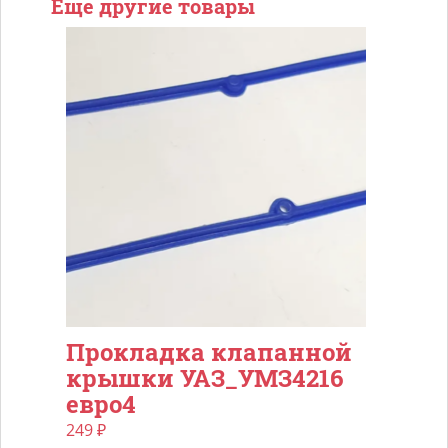
Еще другие товары
SSANG
KYRON
REXTON
I
01-
07
3.2
2.8
Прокладка клапанной
крышки УАЗ_УМЗ4216
евро4
249
₽