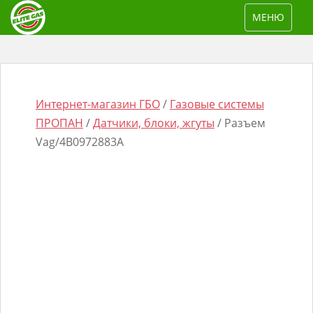
S
TOGGLE NAV
МЕНЮ
k
i
p
t
o
Интернет-магазин ГБО
/
Газовые системы
m
ПРОПАН
/
Датчики, блоки, жгуты
/ Разъем
a
Vag/4B0972883A
i
n
Поиск
c
товаров
o
n
t
e
n
t