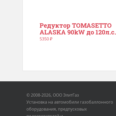
Редуктор TOMASETTO
ALASKA 90kW до 120л.с.
5350
₽
© 2008-2026, ООО ЭлитГаз
Установка на автомобили газобаллонного
оборудования, предпусковых