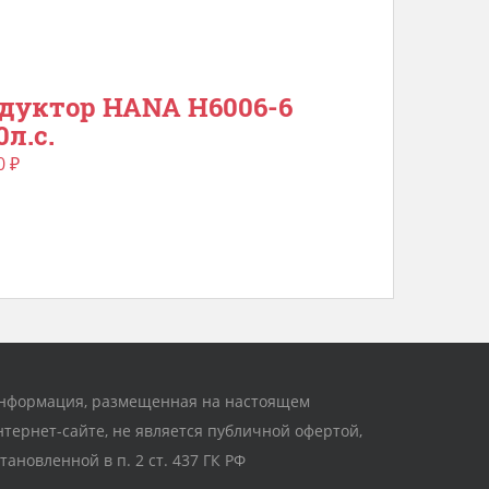
дуктор HANA H6006-6
0л.с.
0
₽
нформация, размещенная на настоящем
нтернет-сайте, не является публичной офертой,
становленной в п. 2 ст. 437 ГК РФ