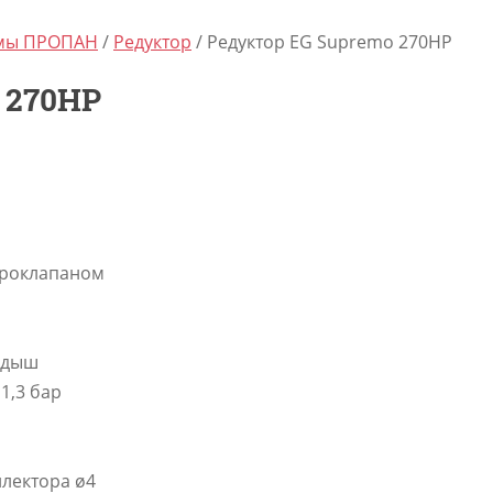
емы ПРОПАН
/
Редуктор
/ Редуктор EG Supremo 270HP
 270HP
троклапаном
адыш
1,3 бар
лектора ø4