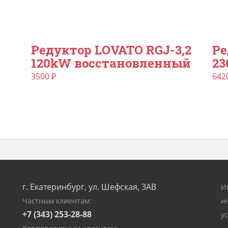
Редуктор LOVATO RGJ-3,2
Ре
120kW восстановленный
23
3500
₽
642
г. Екатеринбург, ул. Шефская, 3АВ
И
Частным клиентам:
и
+7 (343) 253-28-88
у