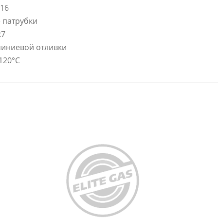
16
 патрубки
к7
миниевой отливки
120°C