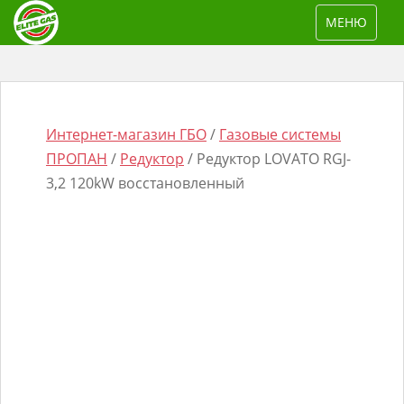
S
TOGGLE NAV
МЕНЮ
k
i
p
t
o
Интернет-магазин ГБО
/
Газовые системы
m
ПРОПАН
/
Редуктор
/ Редуктор LOVATO RGJ-
a
3,2 120kW восстановленный
i
n
Поиск
c
товаров
o
n
t
e
n
t