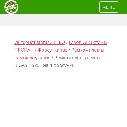
S
TOGGLE NAV
МЕНЮ
k
i
p
t
o
Интернет-магазин ГБО
/
Газовые системы
m
ПРОПАН
/
Форсунки газ
/
Ремкомплекты,
a
комплектующие
/ Ремкомплект рампы
i
BIGAS HS201 на 4 форсунки
n
Поиск
c
товаров
o
n
t
e
n
t