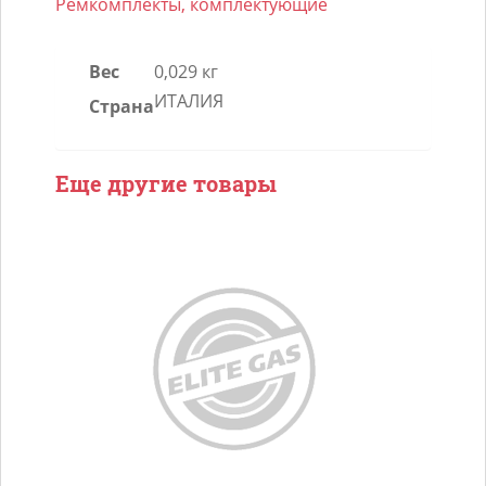
Ремкомплект
Ремкомплекты, комплектующие
рампы
BIGAS
Вес
0,029 кг
HS201
ИТАЛИЯ
Страна
на
4
форсунки
Еще другие товары