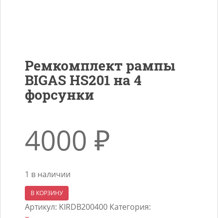
Ремкомплект рампы
BIGAS HS201 на 4
форсунки
4000
₽
1 в наличии
Количество
В КОРЗИНУ
товара
Артикул:
KIRDB200400
Категория: