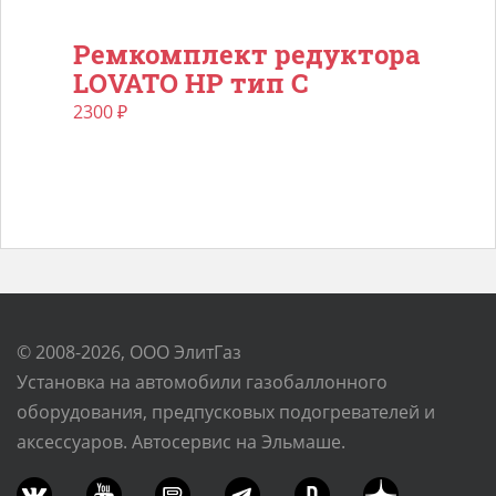
Ремкомплект редуктора
LOVATO HP тип С
2300
₽
© 2008-2026, ООО ЭлитГаз
Установка на автомобили газобаллонного
оборудования, предпусковых подогревателей и
аксессуаров. Автосервис на Эльмаше.