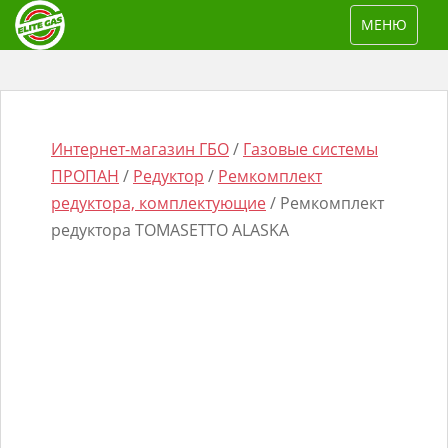
S
TOGGLE NAV
МЕНЮ
k
i
p
t
o
Интернет-магазин ГБО
/
Газовые системы
m
ПРОПАН
/
Редуктор
/
Ремкомплект
a
редуктора, комплектующие
/ Ремкомплект
i
редуктора TOMASETTO ALASKA
n
Поиск
c
товаров
o
n
t
e
n
t