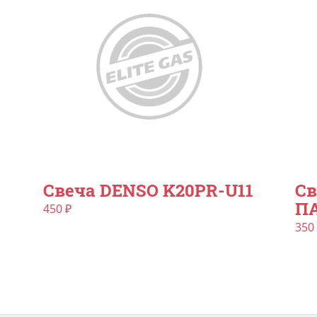
Свеча DENSO K20PR-U11
Св
ПА
450
₽
350