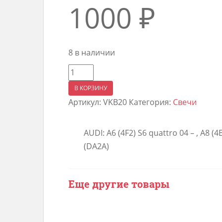
1000
₽
8 в наличии
Количество
товара
В КОРЗИНУ
Свеча
Артикул:
VKB20
Категория:
Свечи
DENSO
Iridium
AUDI: A6 (4F2) S6 quattro 04 – , A8 (4
VKB20
(DA2A)
Еще другие товары