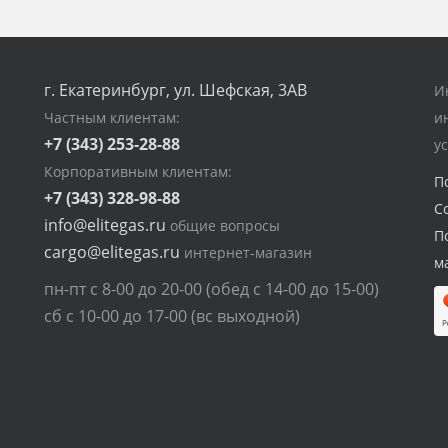
г. Екатеринбург, ул. Шефская, 3АВ
И
Частным клиентам:
и
+7 (343) 253-28-88
у
Корпоративным клиентам:
П
+7 (343) 328-98-88
С
info@elitegas.ru
общие вопросы
П
cargo@elitegas.ru
интернет-магазин
м
пн-пт с 8-00 до 20-00 (обед с 14-00 до 15-00)
сб с 10-00 до 17-00 (вс выходной)