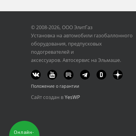
© 2008-2026, ООО ЭлитГаз
Установка на автомобили газобаллонного
оборудования, предпусковых
подогревателей и
аксессуаров. Автосервис на Эльмаше.
Положение о гарантии
Сайт создан в
YesWP
Онлайн-