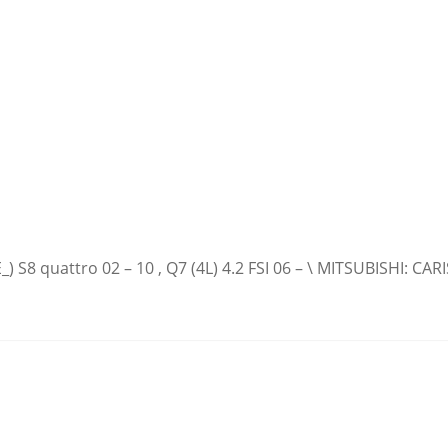
E_) S8 quattro 02 – 10 , Q7 (4L) 4.2 FSI 06 – \ MITSUBISHI: C