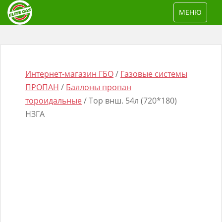
S
TOGGLE NAV
МЕНЮ
k
i
p
t
o
Интернет-магазин ГБО
/
Газовые системы
m
ПРОПАН
/
Баллоны пропан
a
тороидальные
/ Тор внш. 54л (720*180)
i
НЗГА
n
Поиск
c
товаров
o
n
t
e
n
t