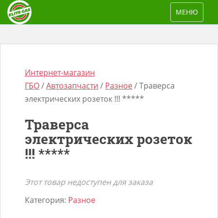
S
TOGGLE NAV
МЕНЮ
k
i
p
t
o
Интернет-магазин
m
ГБО
/
Автозапчасти
/
Разное
/ Траверса
a
электрических розеток !!! *****
i
Траверса
n
Поиск
электрических розеток
c
товаров
!!! *****
o
n
t
Этот товар недоступен для заказа
e
Категория:
Разное
n
t